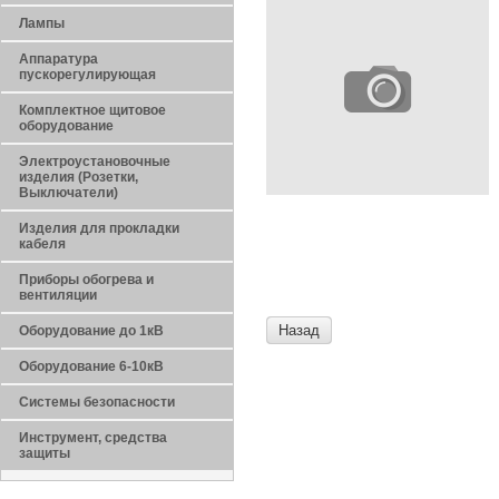
Лампы
Аппаратура
пускорегулирующая
Комплектное щитовое
оборудование
Электроустановочные
изделия (Розетки,
Выключатели)
Изделия для прокладки
кабеля
Приборы обогрева и
вентиляции
Назад
Оборудование до 1кВ
Оборудование 6-10кВ
Системы безопасности
Инструмент, средства
защиты