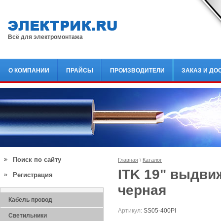
Всё для электромонтажа
О КОМПАНИИ
ПРАЙСЫ
ПРОИЗВОДИТЕЛИ
ЗАКАЗ И ДО
Поиск по сайту
Главная
\
Каталог
ITK 19" выдви
Регистрация
черная
Кабель провод
Артикул:
SS05-400PI
Светильники