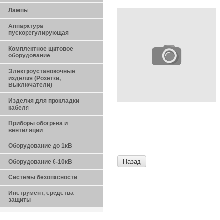
Лампы
Аппаратура
пускорегулирующая
Комплектное щитовое
оборудование
Электроустановочные
изделия (Розетки,
Выключатели)
Изделия для прокладки
кабеля
Приборы обогрева и
вентиляции
Оборудование до 1кВ
Назад
Оборудование 6-10кВ
Системы безопасности
Инструмент, средства
защиты