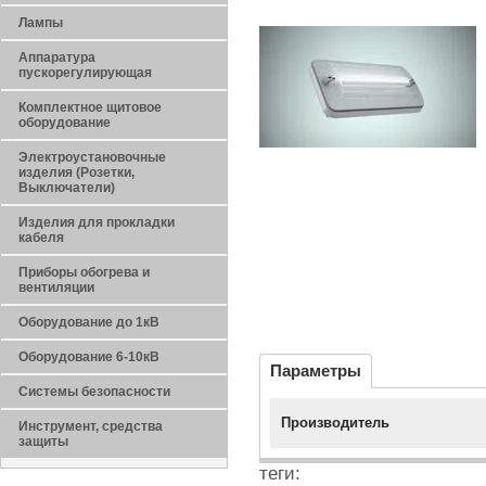
Лампы
Аппаратура
пускорегулирующая
Комплектное щитовое
оборудование
Электроустановочные
изделия (Розетки,
Выключатели)
Изделия для прокладки
кабеля
Приборы обогрева и
вентиляции
Оборудование до 1кВ
Оборудование 6-10кВ
Параметры
Системы безопасности
Производитель
Инструмент, средства
защиты
теги: